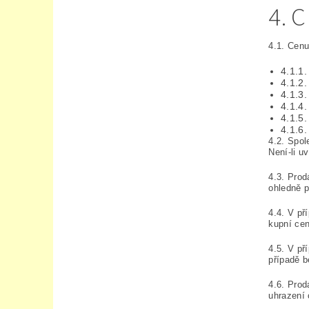
4. 
4.1. Cenu
4.1.1.
4.1.2.
4.1.3.
4.1.4
4.1.5.
4.1.6.
4.2. Spol
Není-li u
4.3. Prod
ohledně p
4.4. V př
kupní cen
4.5. V př
případě b
4.6. Prod
uhrazení 