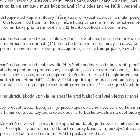
 kupní smlouvy je několik druhů zboží nebo dodání několika částí, běží 
í od kupní smlouvy musí být prodávajícímu odesláno ve lhůtě uvedené v
odstoupení od kupní smlouvy může kupující využit vzorový formulář posky
 Odstoupení od kupní smlouvy může kupující zasílat mimo na adresu pro
í od smlouvy platí ustanovení čl. 11 těchto obchodních podmínek.
ípadě odstoupení od kupní smlouvy dle čl. 5.2 obchodních podmínek se k
címu vráceno do čtrnácti (14) dnů od odstoupení od smlouvy prodávajícím
pojené s navrácením zboží prodávajícímu, a to i v tom případě, kdy zb
ípadě odstoupení od smlouvy dle čl. 5.2 obchodních podmínek vrátí prodáva
od odstoupení od kupní smlouvy kupujícím, a to stejným způsobem, jakým j
vrátit plnění poskytnuté kupujícím již při vrácení zboží kupujícím či jin
u tím kupujícímu další náklady. Odstoupí-li kupující od kupní smlouvy, pr
u dříve, než mu kupující zboží vrátí nebo prokáže, že zboží prodávajícím
k na úhradu škody vzniklé na zboží je prodávající oprávněn jednostranně 
oby převzetí zboží kupujícím je prodávající oprávněn kdykoliv od kupní s
u kupní cenu bez zbytečného odkladu, a to bezhotovostně na účet určen
i společně se zbožím poskytnut kupujícímu dárek, je darovací smlouva m
, že dojde-li k odstoupení od kupní smlouvy kupujícím, pozbývá darovac
polu se zbožím prodávajícímu vrátit i poskytnutý dárek.