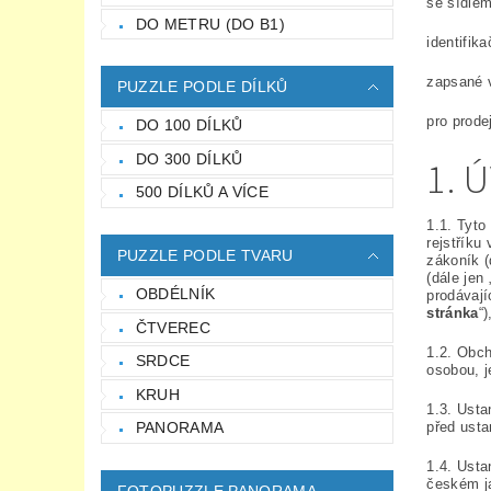
se sídle
DO METRU (DO B1)
identifik
zapsané 
PUZZLE PODLE DÍLKŮ
pro prode
DO 100 DÍLKŮ
DO 300 DÍLKŮ
1. 
500 DÍLKŮ A VÍCE
1.1. Tyto
rejstříku
PUZZLE PODLE TVARU
zákoník (
(dále jen 
OBDÉLNÍK
prodávají
stránka
“
ČTVEREC
1.2. Obc
SRDCE
osobou, j
KRUH
1.3. Ust
PANORAMA
před ust
1.4. Ust
českém j