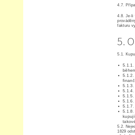
4.7. Příp
4.8. Je-l
prováděný
fakturu v
5. 
5.1. Kupu
5.1.1.
během
5.1.2.
finanč
5.1.3.
5.1.4.
5.1.5.
5.1.6
5.1.7.
5.1.8
kupují
takov
5.2. Neje
1829 odst