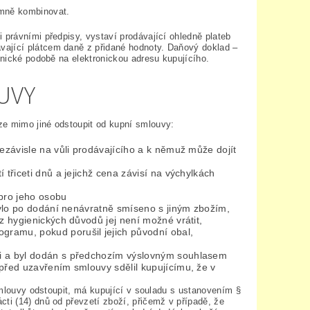
emně kombinovat.
 právními předpisy, vystaví prodávající ohledně plateb
vající plátcem daně z přidané hodnoty. Daňový doklad –
onické podobě na elektronickou adresu kupujícího.
UVY
ze mimo jiné odstoupit od kupní smlouvy:
nezávisle na vůli prodávajícího a k němuž může dojít
 třiceti dnů a jejichž cena závisí na výchylkách
 pro jeho osobu
 bylo po dodání nenávratně smíseno s jiným zbožím,
z hygienických důvodů jej není možné vrátit,
ramu, pokud porušil jejich původní obal,
či a byl dodán s předchozím výslovným souhlasem
před uzavřením smlouvy sdělil kupujícímu, že v
 smlouvy odstoupit, má kupující v souladu s ustanovením §
ti (14) dnů od převzetí zboží, přičemž v případě, že