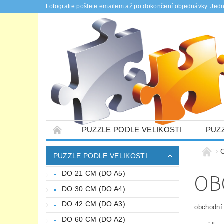
Fotografie pošlete emailem až po dokončení objednávky. Jed
PUZZLE PODLE VELIKOSTI
PUZ
PUZZLE NA MÍRU
DÁRKOVÉ KRABIČK
PUZZLE PODLE VELIKOSTI
PODMÍNKY OCHRANY OSOBNÍCH ÚDAJŮ
OB
DO 21 CM (DO A5)
DO 30 CM (DO A4)
DO 42 CM (DO A3)
obchodní 
DO 60 CM (DO A2)