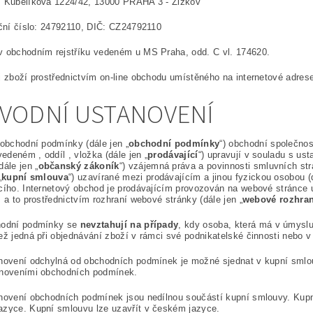
m Kubelíkova 1224/42, 13000 PRAHA 3 - Žižkov
ační číslo: 24792110, DIČ: CZ24792110
v obchodním rejstříku vedeném u MS Praha, odd. C vl. 174620.
j zboží prostřednictvím on-line obchodu umístěného na internetové adre
ÚVODNÍ USTANOVENÍ
 obchodní podmínky (dále jen „
obchodní podmínky
“) obchodní společnos
 vedeném , oddíl , vložka (dále jen „
prodávající
“) upravují v souladu s u
dále jen „
občanský zákoník
“) vzájemná práva a povinnosti smluvních str
„
kupní smlouva
“) uzavírané mezi prodávajícím a jinou fyzickou osobou (d
cího. Internetový obchod je prodávajícím provozován na webové stránce u
), a to prostřednictvím rozhraní webové stránky (dále jen „
webové rozhra
hodní podmínky se
nevztahují na případy
, kdy osoba, která má v úmyslu
ež jedná při objednávání zboží v rámci své podnikatelské činnosti nebo
anovení odchylná od obchodních podmínek je možné sjednat v kupní smlo
anoveními obchodních podmínek.
anovení obchodních podmínek jsou nedílnou součástí kupní smlouvy. Kup
azyce. Kupní smlouvu lze uzavřít v českém jazyce.