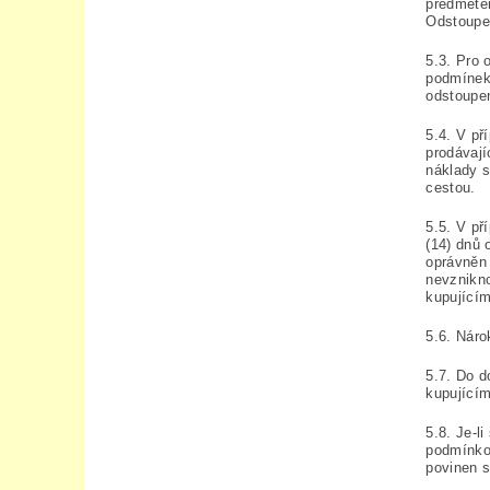
předmětem
Odstoupen
5.3. Pro 
podmínek.
odstoupen
5.4. V př
prodávají
náklady s
cestou.
5.5. V př
(14) dnů 
oprávněn 
nevznikno
kupujícím
5.6. Náro
5.7. Do d
kupujícím
5.8. Je-l
podmínkou
povinen s