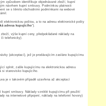
ným způsobem identifikuje objednávané zboží, kupní
zným návrhem kupní smlouvy. Podmínkou platnosti
ámení se s těmito obchodními podmínkami na webové
ámil.
dí elektronickou poštou, a to na adresu elektronické pošty
cká adresa kupujícího
“).
í zboží, výše kupní ceny, předpokládané náklady na
či telefonicky).
návky (akceptací), jež je prodávajícím zasláno kupujícímu
cí splnit, zašle kupujícímu na elektronickou adresu
si stanovisko kupujícího.
va je v takovém případě uzavřena až akceptací
í kupní smlouvy. Náklady vzniklé kupujícímu při použití
y na internetové připojení, náklady na telefonní hovory)