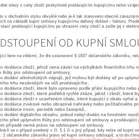
adné slevy z ceny zboží poskytnuté prodávajícím kupujícímu nelze vzáj
i to v obchodním styku obvyklé nebo je-li tak stanoveno obecně závaznými
ch na základě kupní smlouvy kupujícímu daňový doklad – fakturu. Prodá
ystaví prodávající kupujícímu po uhrazení ceny zboží a zašle jej v elektr
ODSTOUPENÍ OD KUPNÍ SMLO
jící bere na vědomí, že dle ustanovení § 1837 občanského zákoníku, nel
 o dodávce zboží, jehož cena závisí na výchylkách finančního trhu 
 lhůty pro odstoupení od smlouvy,
 o dodání alkoholických nápojů, jež mohou být dodány až po uplynutí
ního trhu nezávislých na vůli prodávajícího,
 o dodávce zboží, které bylo upraveno podle přání kupujícího nebo
 o dodávce zboží, které podléhá rychlé zkáze, jakož i zboží, které
 o dodávce zboží v uzavřeném obalu, které kupující z obalu vyňal a 
. o dodávce zvukové nebo obrazové nahrávky nebo počítačového prog
 o dodávce novin, periodik nebo časopisů,
. o dodání digitálního obsahu, pokud nebyl dodán na hmotném nosi
cího před uplynutím lhůty pro odstoupení od smlouvy a prodávající 
ém případě nemá právo na odstoupení od smlouvy.
dná-li se o případ uvedený v čl. 5.1 či o jiný případ, kdy nelze od kupní
. 1 občanského zákoníku právo od kupní smlouvy odstoupit, a to do čtrnác