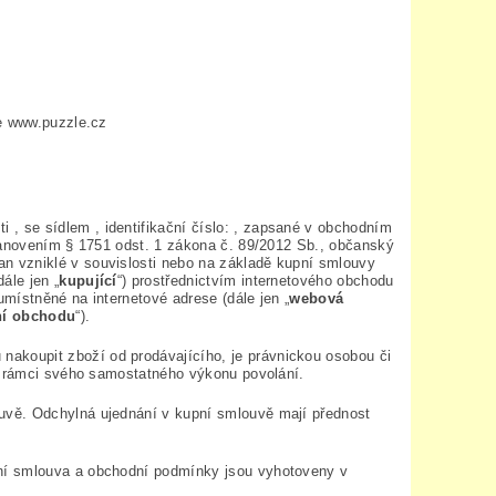
se www.puzzle.cz
ti , se sídlem , identifikační číslo: , zapsané v obchodním
stanovením § 1751 odst. 1 zákona č. 89/2012 Sb., občanský
an vzniklé v souvislosti nebo na základě kupní smlouvy
ále jen „
kupující
“) prostřednictvím internetového obchodu
místněné na internetové adrese (dále jen „
webová
ní obchodu
“).
 nakoupit zboží od prodávajícího, je právnickou osobou či
 v rámci svého samostatného výkonu povolání.
uvě. Odchylná ujednání v kupní smlouvě mají přednost
ní smlouva a obchodní podmínky jsou vyhotoveny v