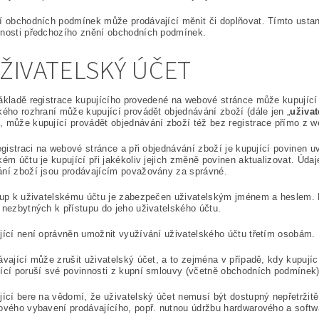
í obchodních podmínek může prodávající měnit či doplňovat. Tímto ustan
nnosti předchozího znění obchodních podmínek.
UŽIVATELSKÝ ÚČET
ákladě registrace kupujícího provedené na webové stránce může kupující
kého rozhraní může kupující provádět objednávání zboží (dále jen „
uživat
 může kupující provádět objednávání zboží též bez registrace přímo z 
registraci na webové stránce a při objednávání zboží je kupující povinen
kém účtu je kupující při jakékoliv jejich změně povinen aktualizovat. Úda
ní zboží jsou prodávajícím považovány za správné.
tup k uživatelskému účtu je zabezpečen uživatelským jménem a heslem. 
 nezbytných k přístupu do jeho uživatelského účtu.
jící není oprávněn umožnit využívání uživatelského účtu třetím osobám.
ávající může zrušit uživatelský účet, a to zejména v případě, kdy kupujíc
ící poruší své povinnosti z kupní smlouvy (včetně obchodních podmínek)
jící bere na vědomí, že uživatelský účet nemusí být dostupný nepřetrži
ového vybavení prodávajícího, popř. nutnou údržbu hardwarového a softw