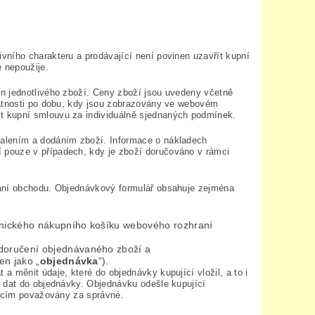
vního charakteru a prodávající není povinen uzavřít kupní
 nepoužije.
n jednotlivého zboží. Ceny zboží jsou uvedeny včetně
latnosti po dobu, kdy jsou zobrazovány ve webovém
t kupní smlouvu za individuálně sjednaných podmínek.
balením a dodáním zboží. Informace o nákladech
 pouze v případech, kdy je zboží doručováno v rámci
raní obchodu. Objednávkový formulář obsahuje zejména
ronického nákupního košíku webového rozhraní
doručení objednávaného zboží a
en jako „
objednávka
“).
 měnit údaje, které do objednávky kupující vložil, a to i
í dat do objednávky. Objednávku odešle kupující
jícím považovány za správné.