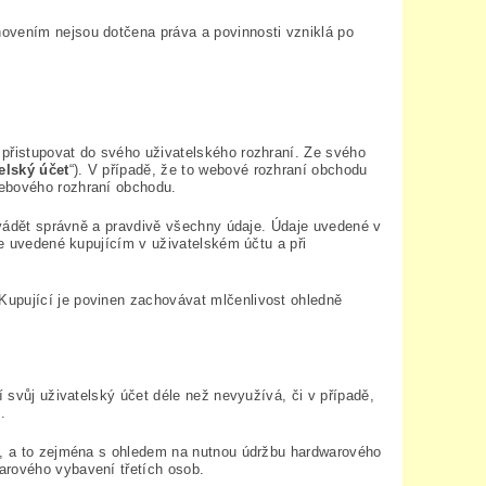
ovením nejsou dotčena práva a povinnosti vzniklá po
 přistupovat do svého uživatelského rozhraní. Ze svého
elský účet
“). V případě, že to webové rozhraní obchodu
webového rozhraní obchodu.
 uvádět správně a pravdivě všechny údaje. Údaje uvedené v
je uvedené kupujícím v uživatelském účtu a při
Kupující je povinen zachovávat mlčenlivost ohledně
í svůj uživatelský účet déle než nevyužívá, či v případě,
.
tě, a to zejména s ohledem na nutnou údržbu hardwarového
arového vybavení třetích osob.