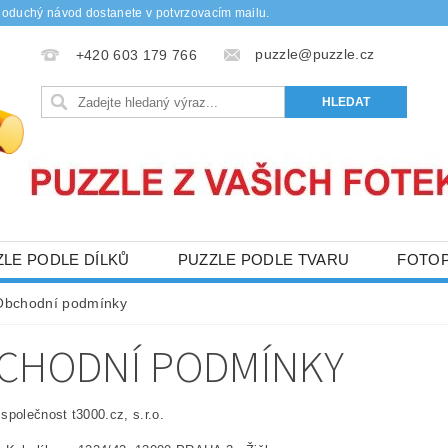
noduchý návod dostanete v potvrzovacím mailu.
puzzle@puzzle.cz
+420 603 179 766
ZLE PODLE DÍLKŮ
PUZZLE PODLE TVARU
FOTO
Y
DŘEVĚNÉ PUZZLE
OBCHODNÍ PODMÍNKY
Obchodní podmínky
NAPIŠTE NÁM
KONTAKTY
CHODNÍ PODMÍNKY
společnost t3000.cz, s.r.o.