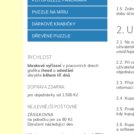
FOTOPUZZLE PANORAMA
1.5. Zněn
PUZZLE NA MÍRU
dobu úči
DÁRKOVÉ KRABIČKY
2. 
DŘEVĚNÉ PUZZLE
2.1. Na z
uživatels
umožňuje,
RYCHLOST
2.2. Při 
bleskové vyřízení
v pracovních dnech
uživatels
grafika
ihned
a
odeslání
objednává
obvykle
během tří dnů
.
2.3. Přís
DOPRAVA ZDARMA:
informací
pro objednávky od 1.500 Kč
2.4. Kupu
NEJLEVNĚJŠÍ POŠTOVNÉ
2.5. Prod
kdy kupuj
ZÁSILKOVNA
na pobočku jen za 80 Kč
Doručení následující den.
2.6. Kupu
a softwar