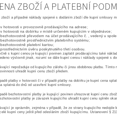
CENA ZBOŽÍ A PLATEBNÍ POD
 zboží a případné náklady spojené s dodáním zboží dle kupní smlouvy mů
 v hotovosti v provozovně prodávajícího na adrese;
 v hotovosti na dobírku v místě určeném kupujícím v objednávce;
 bezhotovostně převodem na účet prodávajícího č. , vedený u společ
. bezhotovostně prostřednictvím platebního systému;
 bezhotovostně platební kartou;
 prostřednictvím úvěru poskytnutého třetí osobou.
ečně s kupní cenou je kupující povinen zaplatit prodávajícímu také nákl
vedeno výslovně jinak, rozumí se dále kupní cenou i náklady spojené s d
ávající nepožaduje od kupujícího zálohu či jinou obdobnou platbu. Tímto
ovinnosti uhradit kupní cenu zboží předem.
ípadě platby v hotovosti či v případě platby na dobírku je kupní cena spla
a splatná do dnů od uzavření kupní smlouvy.
ípadě bezhotovostní platby je kupující povinen uhrazovat kupní cenu zbo
ezhotovostní platby je závazek kupujícího uhradit kupní cenu splněn oka
ávající je oprávněn, zejména v případě, že ze strany kupujícího nedojde
celé kupní ceny ještě před odesláním zboží kupujícímu. Ustanovení § 21