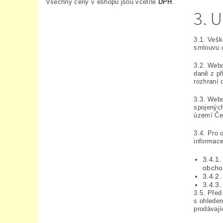
Všechny ceny v eshopu jsou včetně
DPH
.
3. 
3.1. Vešk
smlouvu o
3.2. Webo
daně z př
rozhraní
3.3. Web
spojených
území Čes
3.4. Pro 
informace
3.4.1
obcho
3.4.2
3.4.3.
3.5. Před
s ohledem
prodávají