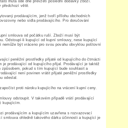
tato lhůta ode dne převzetí poslední dodávky zboží.
 předchozí větě.
tovaný prodávajícím, jenž tvoří přílohu obchodních
vozovny nebo sídla prodávajícího. Pro doručování
upní smlouva od počátku ruší. Zboží musí být
u. Odstoupí-li kupující od kupní smlouvy, nese kupující
oží nemůže být vráceno pro svou povahu obvyklou poštovní
jící peněžní prostředky přijaté od kupujícího do čtrnácti
e prodávající od kupujícího přijal. Prodávající je taktéž
ým způsobem, pokud s tím kupující bude souhlasit a
odávající není povinen vrátit přijaté peněžní prostředky
u odeslal.
započíst proti nároku kupujícího na vrácení kupní ceny.
mlouvy odstoupit. V takovém případě vrátí prodávající
ý kupujícím.
ezi prodávajícím a kupujícím uzavřena s rozvazovací
í smlouva ohledně takového dárku účinnosti a kupující je