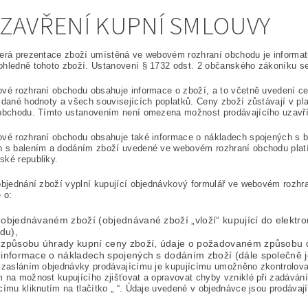
UZAVŘENÍ KUPNÍ SMLOUVY
erá prezentace zboží umístěná ve webovém rozhraní obchodu je informati
hledně tohoto zboží. Ustanovení § 1732 odst. 2 občanského zákoníku se
vé rozhraní obchodu obsahuje informace o zboží, a to včetně uvedení ce
idané hodnoty a všech souvisejících poplatků. Ceny zboží zůstávají v p
 obchodu. Tímto ustanovením není omezena možnost prodávajícího uzavří
ové rozhraní obchodu obsahuje také informace o nákladech spojených s 
 s balením a dodáním zboží uvedené ve webovém rozhraní obchodu platí
ké republiky.
objednání zboží vyplní kupující objednávkový formulář ve webovém rozh
 o:
. objednávaném zboží (objednávané zboží „vloží“ kupující do elekt
du),
. způsobu úhrady kupní ceny zboží, údaje o požadovaném způsobu 
 informace o nákladech spojených s dodáním zboží (dále společně j
 zasláním objednávky prodávajícímu je kupujícímu umožněno zkontrolovat a
 na možnost kupujícího zjišťovat a opravovat chyby vzniklé při zadáván
címu kliknutím na tlačítko „ “. Údaje uvedené v objednávce jsou prodáva