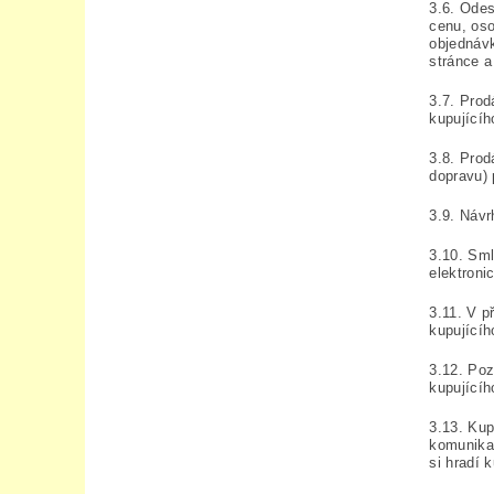
3.6. Odes
cenu, oso
objednáv
stránce a
3.7. Prod
kupujícíh
3.8. Prod
dopravu) 
3.9. Návr
3.10. Sml
elektroni
3.11. V p
kupující
3.12. Po
kupujícíh
3.13. Kup
komunikač
si hradí 