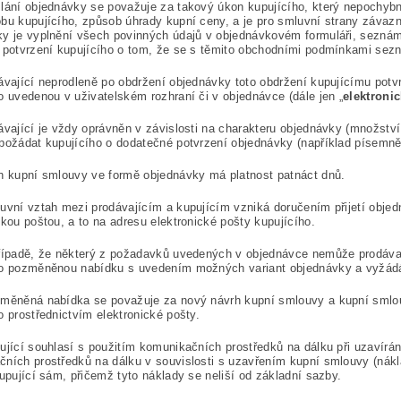
lání objednávky se považuje za takový úkon kupujícího, který nepochyb
bu kupujícího, způsob úhrady kupní ceny, a je pro smluvní strany záva
ky je vyplnění všech povinných údajů v objednávkovém formuláři, sezn
 potvrzení kupujícího o tom, že se s těmito obchodními podmínkami sezn
ávající neprodleně po obdržení objednávky toto obdržení kupujícímu potvr
o uvedenou v uživatelském rozhraní či v objednávce (dále jen „
elektroni
ávající je vždy oprávněn v závislosti na charakteru objednávky (množstv
požádat kupujícího o dodatečné potvrzení objednávky (například písemně 
h kupní smlouvy ve formě objednávky má platnost patnáct dnů.
uvní vztah mezi prodávajícím a kupujícím vzniká doručením přijetí objed
ckou poštou, a to na adresu elektronické pošty kupujícího.
řípadě, že některý z požadavků uvedených v objednávce nemůže prodávají
ho pozměněnou nabídku s uvedením možných variant objednávky a vyžádá 
změněná nabídka se považuje za nový návrh kupní smlouvy a kupní smlou
o prostřednictvím elektronické pošty.
ující souhlasí s použitím komunikačních prostředků na dálku při uzavírán
ních prostředků na dálku v souvislosti s uzavřením kupní smlouvy (náklad
kupující sám, přičemž tyto náklady se neliší od základní sazby.