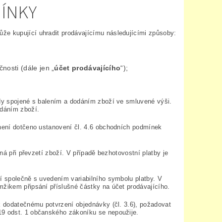
MÍNKY
že kupující uhradit prodávajícímu následujícími způsoby:
nosti (dále jen „
účet prodávajícího
“);
ady spojené s balením a dodáním zboží ve smluvené výši.
odáním zboží.
 není dotčeno ustanovení čl. 4.6 obchodních podmínek
tná při převzetí zboží. V případě bezhotovostní platby je
ží společně s uvedením variabilního symbolu platby. V
mžikem připsání příslušné částky na účet prodávajícího.
 k dodatečnému potvrzení objednávky (čl. 3.6), požadovat
19 odst. 1 občanského zákoníku se nepoužije.