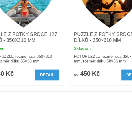
LE Z FOTKY SRDCE 127
PUZZLE Z FOTKY SRDCE
Ů - 350X310 MM
DÍLKŮ - 350×310 MM
em
Skladem
UZZLE rozměr cca 350×310
FOTOPUZZLE rozměr cca 350×
ozměr dílku 35×33 mm
mm, rozměr dílku 58×56 mm
0 Kč
450 Kč
od
DETAIL
DE