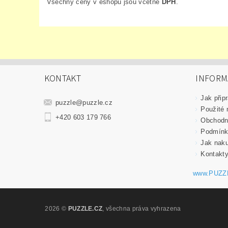
Všechny ceny v eshopu jsou včetně
DPH
.
KONTAKT
INFORM
Jak připr
puzzle
@
puzzle.cz
Použité 
+420 603 179 766
Obchodn
Podmínk
Jak nak
Kontakt
www.PUZZ
2026 ©
PUZZLE.CZ
, všechna práva vyhrazena