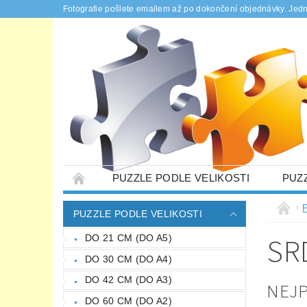
Fotografie pošlete emailem až po dokončení objednávky. Jed
PUZZLE PODLE VELIKOSTI
PUZ
PUZZLE NA MÍRU
DÁRKOVÉ KRABIČK
PUZZLE PODLE VELIKOSTI
PODMÍNKY OCHRANY OSOBNÍCH ÚDAJŮ
SR
DO 21 CM (DO A5)
DO 30 CM (DO A4)
DO 42 CM (DO A3)
NEJ
DO 60 CM (DO A2)