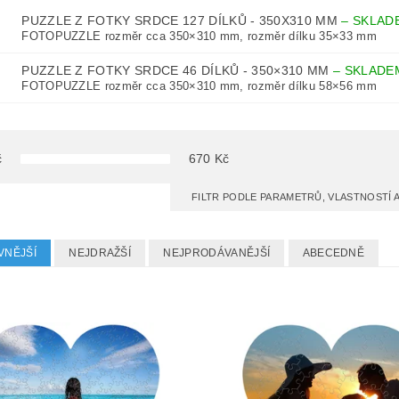
PUZZLE Z FOTKY SRDCE 127 DÍLKŮ - 350X310 MM
–
SKLAD
FOTOPUZZLE rozměr cca 350×310 mm, rozměr dílku 35×33 mm
PUZZLE Z FOTKY SRDCE 46 DÍLKŮ - 350×310 MM
–
SKLADE
FOTOPUZZLE rozměr cca 350×310 mm, rozměr dílku 58×56 mm
č
670
Kč
FILTR PODLE PARAMETRŮ, VLASTNOSTÍ
VNĚJŠÍ
NEJDRAŽŠÍ
NEJPRODÁVANĚJŠÍ
ABECEDNĚ