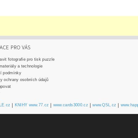
ACE PRO VÁS
avit fotografie pro tisk puzzle
materiály a technologie
í podmínky
y ochrany osobních údajů
upovat
y
LE.cz
|
KNIHY www.77.cz
|
www.cards3000.cz
|
www.QSL.cz
|
www.hap