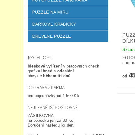
FOTOPUZZLE PANORAMA
PUZZLE NA MÍRU
DÁRKOVÉ KRABIČKY
PUZZ
DŘEVĚNÉ PUZZLE
DÍLK
Sklad
RYCHLOST
FOTOP
mm, r
bleskové vyřízení
v pracovních dnech
grafika
ihned
a
odeslání
45
obvykle
během tří dnů
.
od
DOPRAVA ZDARMA:
pro objednávky od 1.500 Kč
NEJLEVNĚJŠÍ POŠTOVNÉ
ZÁSILKOVNA
na pobočku jen za 80 Kč
Doručení následující den.