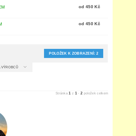
od 450 Kč
EM
od 450 Kč
M
POLOŽEK K ZOBRAZENÍ:
2
 A VÝROBCŮ
1
1
2
Stránka
z
-
položek celkem