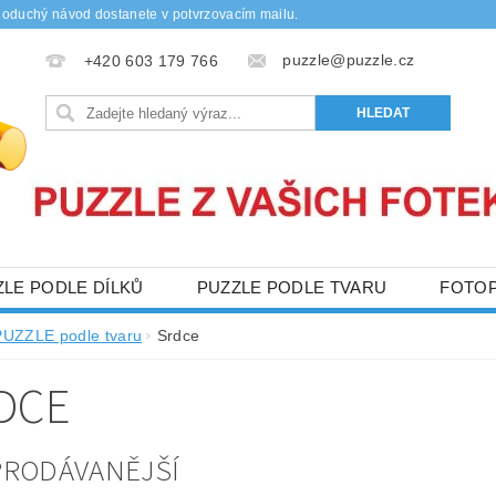
noduchý návod dostanete v potvrzovacím mailu.
puzzle@puzzle.cz
+420 603 179 766
ZLE PODLE DÍLKŮ
PUZZLE PODLE TVARU
FOTO
Y
DŘEVĚNÉ PUZZLE
OBCHODNÍ PODMÍNKY
PUZZLE podle tvaru
Srdce
NAPIŠTE NÁM
KONTAKTY
DCE
PRODÁVANĚJŠÍ