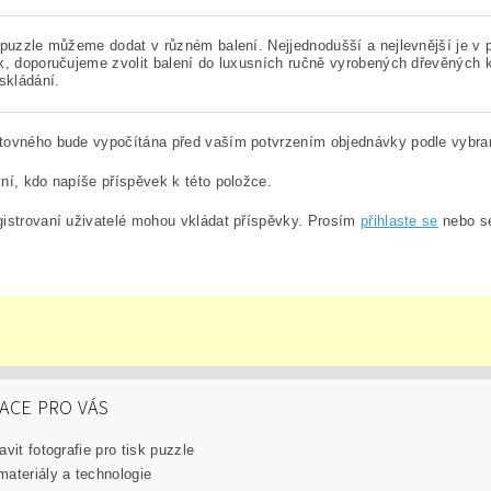
 puzzle můžeme dodat v různém balení. Nejjednodušší a nejlevnější je 
k, doporučujeme zvolit balení do luxusních ručně vyrobených dřevěných k
 skládání.
tovného bude vypočítána před vaším potvrzením objednávky podle vybra
ní, kdo napíše příspěvek k této položce.
istrovaní uživatelé mohou vkládat příspěvky. Prosím
přihlaste se
nebo 
ACE PRO VÁS
avit fotografie pro tisk puzzle
materiály a technologie