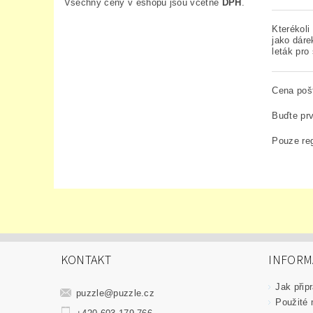
Všechny ceny v eshopu jsou včetně
DPH
.
Kterékoli
jako dáre
leták pro
Cena poš
Buďte prv
Pouze reg
KONTAKT
INFORM
Jak připr
puzzle
@
puzzle.cz
Použité 