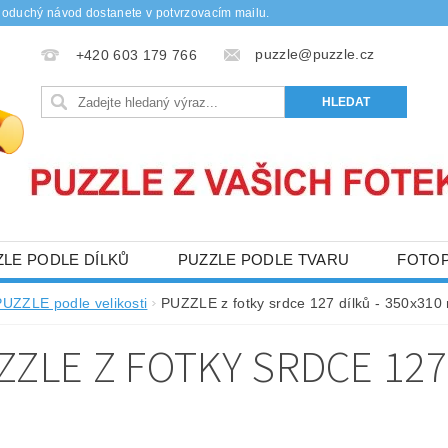
noduchý návod dostanete v potvrzovacím mailu.
puzzle@puzzle.cz
+420 603 179 766
ZLE PODLE DÍLKŮ
PUZZLE PODLE TVARU
FOTO
Y
DŘEVĚNÉ PUZZLE
OBCHODNÍ PODMÍNKY
PUZZLE podle velikosti
PUZZLE z fotky srdce 127 dílků - 350x31
NAPIŠTE NÁM
KONTAKTY
ZZLE Z FOTKY SRDCE 127 
M