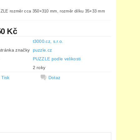
LE rozměr cca 350×310 mm, rozměr dílku 35×33 mm
50 Kč
t3000.cz, s.r.o.
tránka značky
puzzle.cz
e
PUZZLE podle velikosti
2 roky
Tisk
Dotaz