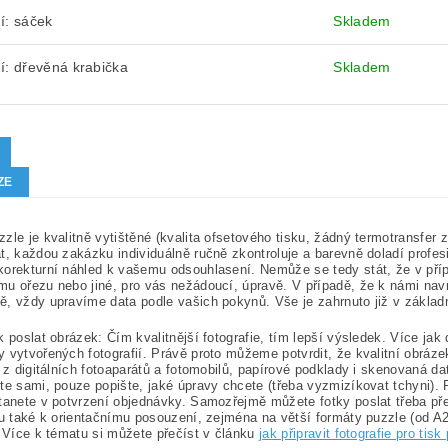
í: sáček
Skladem
í: dřevěná krabička
Skladem
ZE
zle je kvalitně vytištěné (kvalita ofsetového tisku, žádný termotransfer
t, každou zakázku individuálně ručně zkontroluje a barevně doladí profes
orekturní náhled k vašemu odsouhlasení. Nemůže se tedy stát, že v přípa
u ořezu nebo jiné, pro vás nežádoucí, úpravě. V případě, že k námi nav
, vždy upravíme data podle vašich pokynů. Vše je zahrnuto již v základ
k poslat obrázek: Čím kvalitnější fotografie, tím lepší výsledek. Více jak
 vytvořených fotografií. Právě proto můžeme potvrdit, že kvalitní obrá
e z digitálních fotoaparátů a fotomobilů, papírové podklady i skenovaná d
te sami, pouze popište, jaké úpravy chcete (třeba vyzmizíkovat tchyni). 
tanete v potvrzení objednávky. Samozřejmě můžete fotky poslat třeba p
ku také k orientačnímu posouzení, zejména na větší formáty puzzle (od A2)
. Více k tématu si můžete přečíst v článku
jak připravit fotografie pro tisk