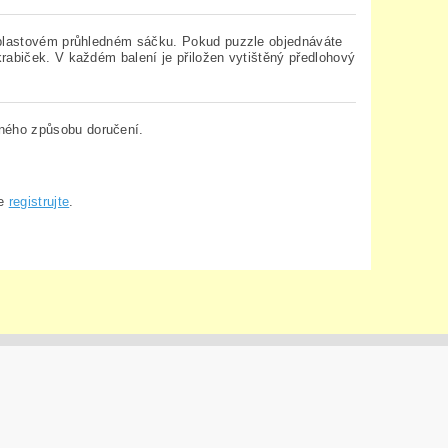
v plastovém průhledném sáčku. Pokud puzzle objednáváte
rabiček. V každém balení je přiložen vytištěný předlohový
ného způsobu doručení.
se
registrujte
.