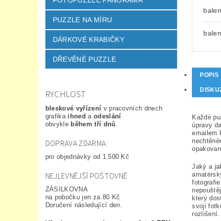
FOTOPUZZLE PANORAMA
balen
PUZZLE NA MÍRU
balen
DÁRKOVÉ KRABIČKY
DŘEVĚNÉ PUZZLE
POPIS
DISKU
RYCHLOST
bleskové vyřízení
v pracovních dnech
grafika
ihned
a
odeslání
Každé puz
obvykle
během tří dnů
.
úpravy da
emailem k
nechtěném
DOPRAVA ZDARMA:
opakovaně
pro objednávky od 1.500 Kč
Jaký a ja
NEJLEVNĚJŠÍ POŠTOVNÉ
amatérsky
fotografi
ZÁSILKOVNA
nepouštěj
na pobočku jen za 80 Kč
který dos
Doručení následující den.
svoji fot
rozlišení