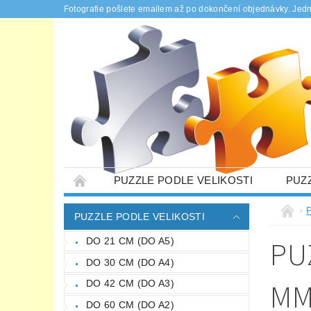
Fotografie pošlete emailem až po dokončení objednávky. Jed
PUZZLE PODLE VELIKOSTI
PUZ
PUZZLE NA MÍRU
DÁRKOVÉ KRABIČK
PUZZLE PODLE VELIKOSTI
PODMÍNKY OCHRANY OSOBNÍCH ÚDAJŮ
PU
DO 21 CM (DO A5)
DO 30 CM (DO A4)
M
DO 42 CM (DO A3)
DO 60 CM (DO A2)