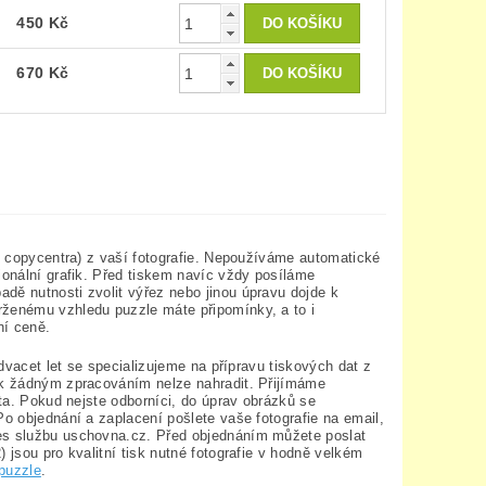
450 Kč
670 Kč
 z copycentra) z vaší fotografie. Nepoužíváme automatické
ionální grafik. Před tiskem navíc vždy posíláme
dě nutnosti zvolit výřez nebo jinou úpravu dojde k
rženému vzhledu puzzle máte připomínky, a to i
ní ceně.
 dvacet let se specializujeme na přípravu tiskových dat z
zek žádným zpracováním nelze nahradit. Přijímáme
ata. Pokud nejste odborníci, do úprav obrázků se
Po objednání a zaplacení pošlete vaše fotografie na email,
řes službu uschovna.cz. Před objednáním můžete poslat
 jsou pro kvalitní tisk nutné fotografie v hodně velkém
 puzzle
.