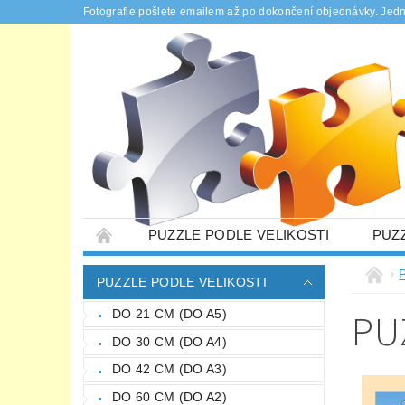
Fotografie pošlete emailem až po dokončení objednávky. Jed
PUZZLE PODLE VELIKOSTI
PUZ
PUZZLE NA MÍRU
DÁRKOVÉ KRABIČK
PUZZLE PODLE VELIKOSTI
PODMÍNKY OCHRANY OSOBNÍCH ÚDAJŮ
PU
DO 21 CM (DO A5)
DO 30 CM (DO A4)
DO 42 CM (DO A3)
DO 60 CM (DO A2)