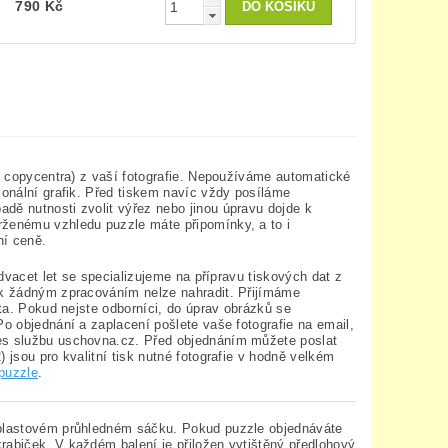
790 Kč
 z copycentra) z vaší fotografie. Nepoužíváme automatické
ionální grafik. Před tiskem navíc vždy posíláme
dě nutnosti zvolit výřez nebo jinou úpravu dojde k
rženému vzhledu puzzle máte připomínky, a to i
ní ceně.
 dvacet let se specializujeme na přípravu tiskových dat z
zek žádným zpracováním nelze nahradit. Přijímáme
ata. Pokud nejste odborníci, do úprav obrázků se
Po objednání a zaplacení pošlete vaše fotografie na email,
řes službu uschovna.cz. Před objednáním můžete poslat
 jsou pro kvalitní tisk nutné fotografie v hodně velkém
 puzzle
.
v plastovém průhledném sáčku. Pokud puzzle objednáváte
rabiček. V každém balení je přiložen vytištěný předlohový