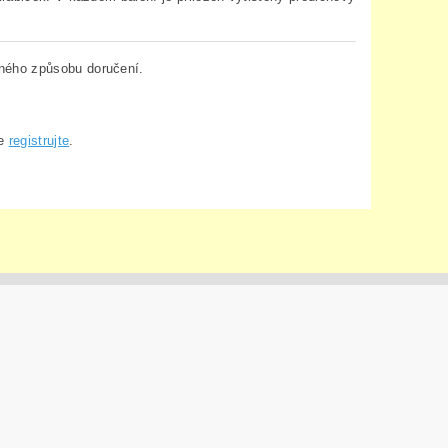
ného způsobu doručení.
se
registrujte
.