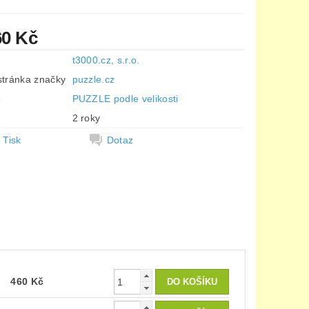
60 Kč
t3000.cz, s.r.o.
tránka značky
puzzle.cz
e
PUZZLE podle velikosti
2 roky
Tisk
Dotaz
460 Kč