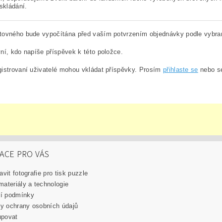
 skládání.
tovného bude vypočítána před vaším potvrzením objednávky podle vybra
ní, kdo napíše příspěvek k této položce.
istrovaní uživatelé mohou vkládat příspěvky. Prosím
přihlaste se
nebo 
ACE PRO VÁS
avit fotografie pro tisk puzzle
materiály a technologie
í podmínky
y ochrany osobních údajů
upovat