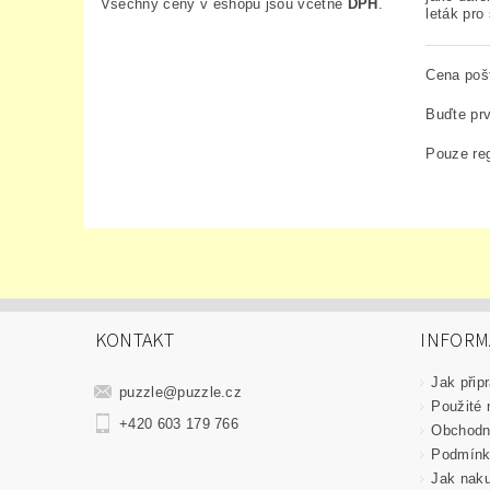
Všechny ceny v eshopu jsou včetně
DPH
.
leták pro
Cena poš
Buďte prv
Pouze reg
KONTAKT
INFORM
Jak připr
puzzle
@
puzzle.cz
Použité 
+420 603 179 766
Obchodn
Podmínk
Jak nak