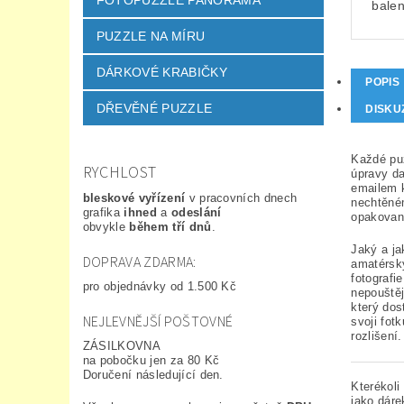
FOTOPUZZLE PANORAMA
balen
PUZZLE NA MÍRU
DÁRKOVÉ KRABIČKY
POPIS
DŘEVĚNÉ PUZZLE
DISKU
Každé puz
RYCHLOST
úpravy da
emailem k
bleskové vyřízení
v pracovních dnech
nechtěném
grafika
ihned
a
odeslání
opakovaně
obvykle
během tří dnů
.
Jaký a ja
DOPRAVA ZDARMA:
amatérsky
fotografi
pro objednávky od 1.500 Kč
nepouštěj
který dos
NEJLEVNĚJŠÍ POŠTOVNÉ
svoji fot
rozlišení
ZÁSILKOVNA
na pobočku jen za 80 Kč
Doručení následující den.
Kterékoli
jako dáre