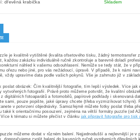
í: dřevěná krabička
Skladem
ZE
zle je kvalitně vytištěné (kvalita ofsetového tisku, žádný termotransfer
t, každou zakázku individuálně ručně zkontroluje a barevně doladí profes
orekturní náhled k vašemu odsouhlasení. Nemůže se tedy stát, že v přípa
u ořezu nebo jiné, pro vás nežádoucí, úpravě. V případě, že k námi nav
, vždy upravíme data podle vašich pokynů. Vše je zahrnuto již v základ
k poslat obrázek: Čím kvalitnější fotografie, tím lepší výsledek. Více jak
 vytvořených fotografií. Právě proto můžeme potvrdit, že kvalitní obrá
e z digitálních fotoaparátů a fotomobilů, papírové podklady i skenovaná d
te sami, pouze popište, jaké úpravy chcete (třeba vyzmizíkovat tchyni). 
tanete v potvrzení objednávky. Samozřejmě můžete fotky poslat třeba p
ku také k orientačnímu posouzení, zejména na větší formáty puzzle (od A2)
. Více k tématu si můžete přečíst v článku
jak připravit fotografie pro tisk
 puzzle můžeme dodat v různém balení. Nejjednodušší a nejlevnější je 
k, doporučujeme zvolit balení do luxusních ručně vyrobených dřevěných k