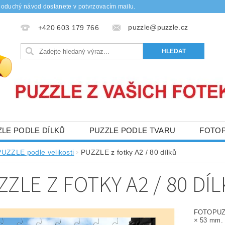
noduchý návod dostanete v potvrzovacím mailu.
puzzle@puzzle.cz
+420 603 179 766
ZLE PODLE DÍLKŮ
PUZZLE PODLE TVARU
FOTO
Y
DŘEVĚNÉ PUZZLE
OBCHODNÍ PODMÍNKY
PUZZLE podle velikosti
PUZZLE z fotky A2 / 80 dílků
NAPIŠTE NÁM
KONTAKTY
ZZLE Z FOTKY A2 / 80 DÍ
FOTOPUZZL
× 53 mm.